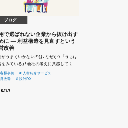
ブログ
用で選ばれない企業から抜け出す
めに ― 利益構造を見直すという
営改善
用がうまくいかないのは、なぜか？ 「うちは
柄をみている」「会社の考えに共感してくれ
人に来てほしい」 そう話す企業は多くあり
客様事例
人材紹介サービス
す。 ですが、人財採用サービスを通じて私た
営改善
設計DX
が感じるのは、 理念や考え方に共感して応
5.11.7
て […]