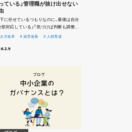
っている」管理職が抜け出せない
由
部下に任せているつもりなのに、最後は自分
全部対応している」「気づけば判断も調整も
部自分」 管理職や経営者から、よく聞く言葉
き方改革
経営改善
人財育成
す。そして多くの場合、「自分がもっと我慢
6.2.9
れば」「もっと鍛えなければ」と考えてしま
す。 […]