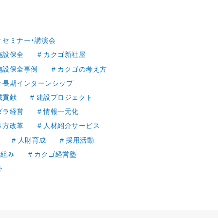
セミナー・講演会
施設保全
カクゴ新社屋
施設保全事例
カクゴの考え方
長期インターンシップ
域貢献
建設プロジェクト
ダラ経営
情報一元化
き方改革
人材紹介サービス
人財育成
採用活動
り組み
カクゴ経営塾
ト