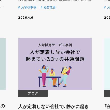
ま
部環境は大きく変化しています。 「これだけコ
が
お客様事例
経営改善
お
せ
ストが上がれば、利益が出ないのも仕方がな
き
出身
2026.4.6
202
い」 そう感じている企業も少なくないのでは
が
悩む
ないでしょ […]
営者
ブログ
社の
人が定着しない会社で、静かに起き
「