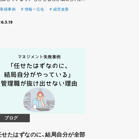
増え、組織が階層化していくとある問題が起
客様事例
情報一元化
経営改善
始めます。 それは 現場で起きている事実
6.3.19
、経営者に正しく届かなくなることです。 経
は […]
ブログ
任せたはずなのに、結局自分が全部