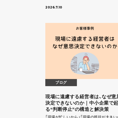
や広告収益拡大の動きなど、 これまで以上
2026.7.10
「ビジネス」としての側面が注目されてい
す。 試合 […]
ブログ
現場に遠慮する経営者は、なぜ意
決定できないのか｜中小企業で
る“判断停止”の構造と解決策
「現場が忙しいから」「現場の抵抗が大きい