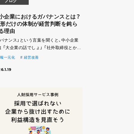
ブログ
小企業におけるガバナンスとは？
 形だけの体制が経営判断を鈍ら
る理由
ガバナンス」という言葉を聞くと、中小企業
は 「大企業の話でしょ」 「社外取締役とか規
の話でしょ」 と思われがちです。 しかし実
報一元化
経営改善
には、ガバナンスが弱いことで経営判断が遅
6.1.19
、現場が止まり、機会損失が起きている中小
 […]