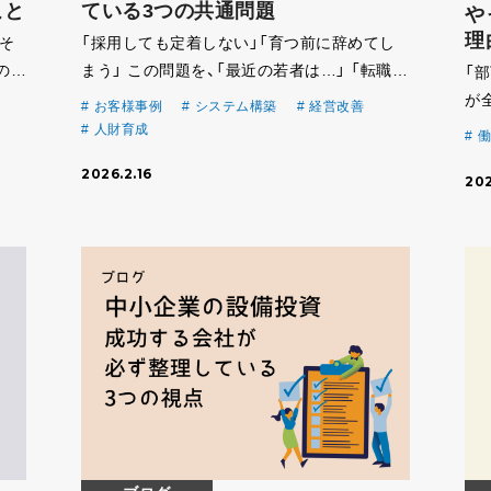
こと
ている3つの共通問題
や
理
 そ
「採用しても定着しない」「育つ前に辞めてし
の経
まう」 この問題を、「最近の若者は…」 「転職時
「
とは
代だから…」 で片付けてしまうのは簡単です。
が
お客様事例
システム構築
経営改善
フル
ですが、人が定着しない会社にははっきりした
全
人財育成
働
が
共通点があります。 共通問題① 仕事が“見 […]
で
2026.2.16
202
す
いま