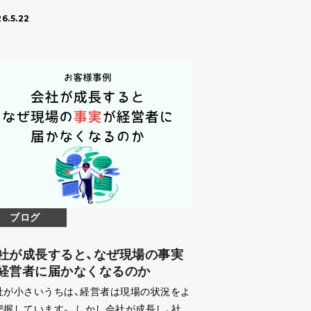
いたしました。 当日は、製造業の経営者様・
造の責任者様を中心に、多くの方にご参加い
6.5.22
ブログ
社が成長すると、なぜ現場の事実
経営者に届かなくなるのか
社が小さいうちは、経営者は現場の状況をよ
把握しています。 しかし会社が成長し、社員