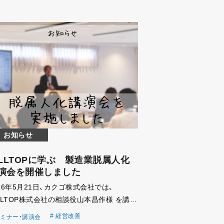
お知らせ
ILLTOPに学ぶ 製造業脱属人化
演会を開催しました
26年5月21日、カクゴ株式会社では、
ILLTOP株式会社の相談役山本昌作様 を講師
お招きし、 「製造業の脱属人化講演会」を開
経営改善
ミナー・講演会