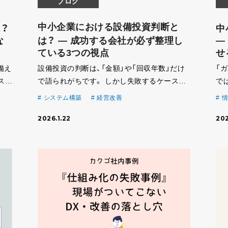
ブログ
中小企業における設備投資判断と
？
中
な
は？ ― 成功する会社が必ず整理し
―
ている3つの視点
せ
備え
設備投資の判断は、「金額」や「回収年数」だけ
「
スク
で語られがちです。 しかし失敗するケースの
で
い
多くは、数字以前の判断整理ができていないこ
程
システム構築
経営改善
情
 中
とにあります。 中小企業の設備投資判断で重
際
2026.1.22
202
なる
要な3つの視点 ① 現場は本当にその設備を使
れ
いこな […]
企業