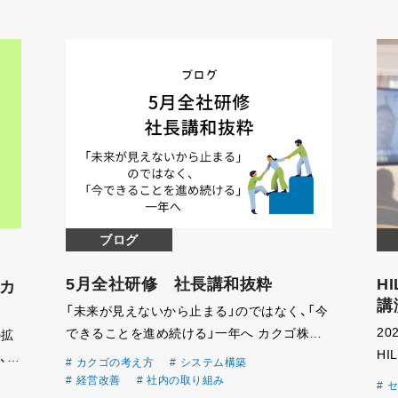
ブログ
5月全社研修 社長講和抜粋
H
カ
講
「未来が見えないから止まる」のではなく、「今
20
できることを進め続ける」一年へ カクゴ株式
の拡
H
会社では、6月から始まる第58期に向け、全社
、
カクゴの考え方
システム構築
に
研修および方針発表会を実施しました。 今回
ー
経営改善
社内の取り組み
セ