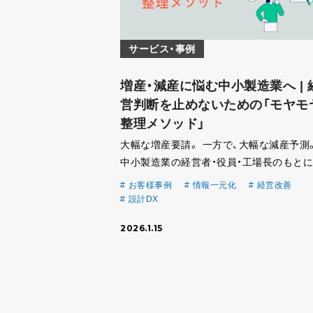
サービス・事例
増産・減産に悩む中小製造業へ | 
営判断を止めないための「モヤモ
整理メソッド」
大幅な増産要請。 一方で、大幅な減産予測
中小製造業の経営者・役員・工場長のもとに
今、様々な情報と判断材料が同時に押し寄
お客様事例
情報一元化
経営改善
います。 設備投資を進めるべきか。 人を
設計DX
すべきか。 それとも、守りに入るべきか。 
2026.1.15
[…]