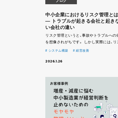
ブログ
中小企業におけるリスク管理とは
― トラブルが起きる会社と起き
い会社の違い
リスク管理というと、事故やトラブルへの
を想像されがちです。 しかし実際には、リ
は日常の判断や情報の扱い方から生まれて
システム構築
経営改善
ます。 中小企業におけるリスク管理の本質
2026.1.26
小企業のリスク管理とは、「問題が大きく
前に気づ […]