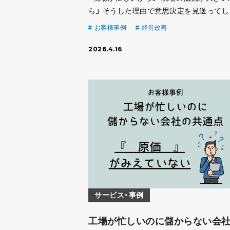
ら」 そうした理由で意思決定を見送ってし
う経営者やマネジメント層は少なくありま
お客様事例
経営改善
ん。 特に近年は、事業承継などにより技術
2026.4.16
ではない経営者が増え、現場との距離感に
ケースも多 […]
サービス・事例
工場が忙しいのに儲からない会