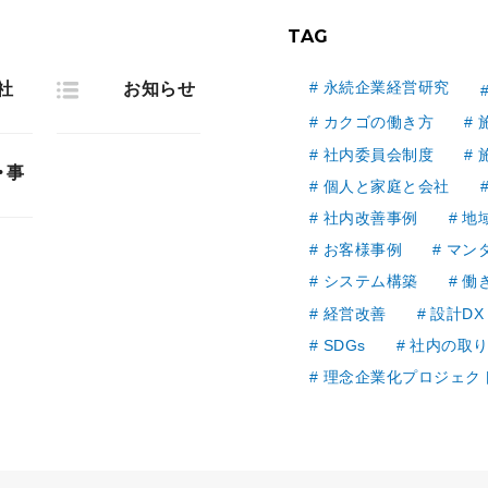
TAG
永続企業経営研究
社
お知らせ
カクゴの働き方
社内委員会制度
・事
個人と家庭と会社
社内改善事例
地
お客様事例
マン
システム構築
働
経営改善
設計DX
SDGs
社内の取
理念企業化プロジェク