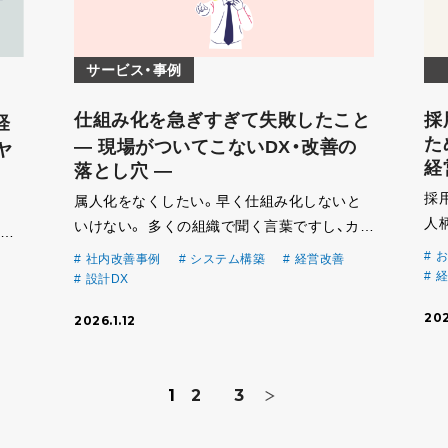
サービス・事例
仕組み化を急ぎすぎて失敗したこと
採
経
た
― 現場がついてこないDX・改善の
ヤ
経
落とし穴 ―
採
属人化をなくしたい。早く仕組み化しないと
。
人
いけない。 多くの組織で聞く言葉ですし、カク
は、
る
ゴ自身も、同じ焦りを持っていました。 そして
せて
お
社内改善事例
システム構築
経営改善
ま
正直に言うと、仕組み化を急ぎすぎて、うまく
経
設計DX
増や
ち
いかなかった経験があります。 正しいはずな
考
202
2026.1.12
募し
のに、な […]
1
2
3