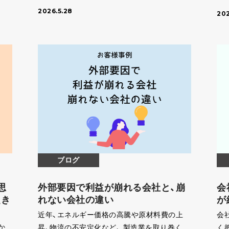
催
の方針発表では、58期に向けた組織体制の変
に
2026.5.28
製
更、新 […]
202
ま
[…]
ブログ
思
外部要因で利益が崩れる会社と、崩
会
起き
れない会社の違い
が
近年、エネルギー価格の高騰や原材料費の上
会
か
昇、物流の不安定化など、 製造業を取り巻く外
く