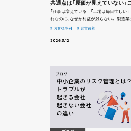
共通点は「原価が見えていない」
「仕事は増えている」 「工場は毎日忙しい」
れなのに、なぜか利益が残らない。 製造業
営者の方から、こうした相談をいただくこ
お客様事例
経営改善
少なくありません。 現場は忙しく、設備も
2026.3.12
稼働している。それでも決算になると利益
思っ […]