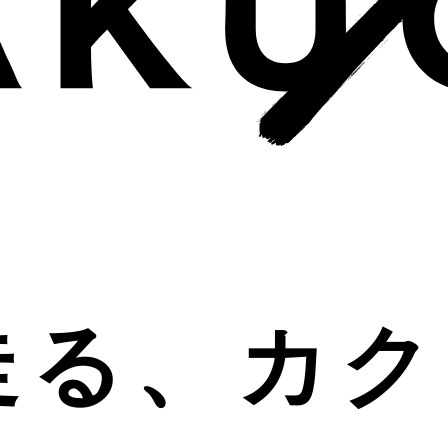
走る
カク
、