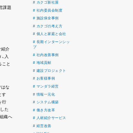
カクゴ新社屋
営課題
社内委員会制度
施設保全事例
カクゴの考え方
個人と家庭と会社
長期インターンシッ
プ
ご紹介
社内改善事例
き、入
地域貢献
ること
建設プロジェクト
お客様事例
マンダラ経営
ではな
とす
情報一元化
を行
システム構築
定した
働き方改革
組織へ
人材紹介サービス
経営改善