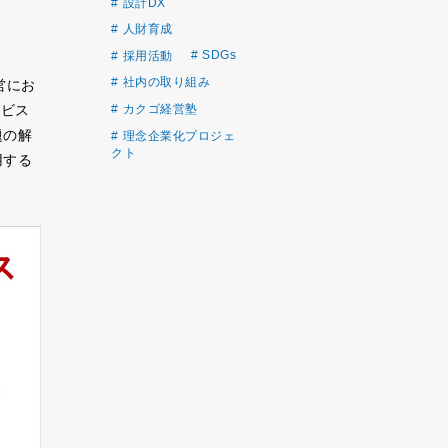
設計DX
人財育成
SDGs
採用活動
社内の取り組み
営にお
カクゴ経営塾
ービス
題の解
理念企業化プロジェ
クト
用する