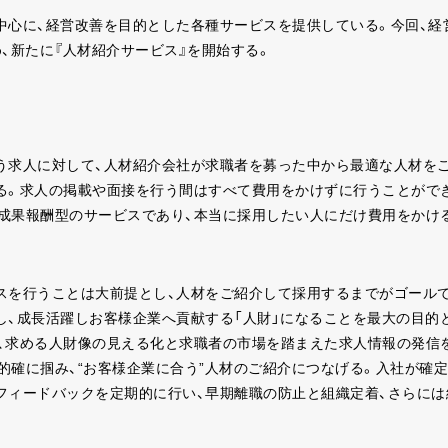
中心に、経営改善を目的とした各種サービスを提供している。今回、経
、新たに『人材紹介サービス』を開始する。
う求人に対して、人材紹介会社が求職者を募った中から最適な人材を
る。求人の掲載や面接を行う間はすべて費用をかけずに行うことがで
成果報酬型のサービスであり、本当に採用したい人にだけ費用をかけ
スを行うことは大前提とし、人材をご紹介して採用するまでがゴール
し、成長活躍しお客様企業へ貢献する「人財」になることを最大の目的
、求める人財像の見える化と求職者の市場を踏まえた求人情報の発信
的確に掴み、“お客様企業に合う”人材のご紹介につなげる。入社が確
フィードバックを定期的に行い、早期離職の防止と組織定着、さらには