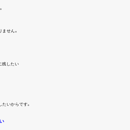
。
りません。
に残したい
したいからです。
い