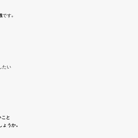
観
です。
したい
いこと
しょうか。